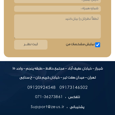
نمایش مشخصات من
شیراز - خیابان عفیف آباد - مجتمع حافظ - طبقه پنجم - واحد 15
تهران - میدان هفت تیر - خیابان کریم خان - خ سنایی
09120924548
09173146502
36273861-071
تلفکس :
Support@zeus.ir
پشتیبانی :