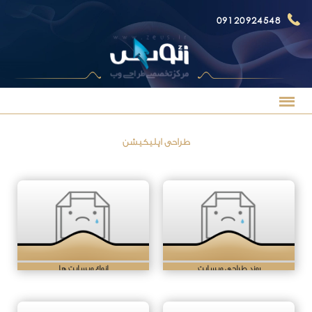
09120924548
طراحی اپلیکیشن
روند طراحی وبسایت
انواع وبسایت ها