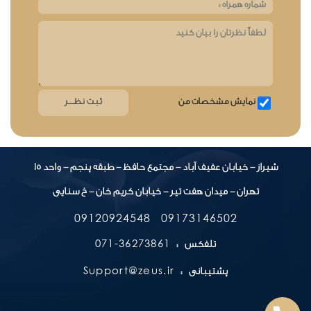
نمایش مشخصات من
شیراز - خیابان عفیف آباد - مجتمع حافظ - طبقه پنجم - واحد 15
تهران - میدان هفت تیر - خیابان کریم خان - خ سنایی
09120924548
09173146502
36273861-071
تلفکس :
Support@zeus.ir
پشتیبانی :