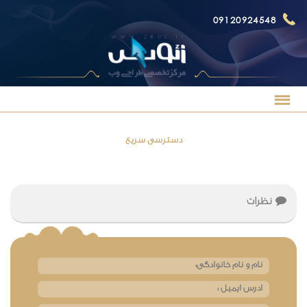
09120924548
دسترسی سریع
نظرات