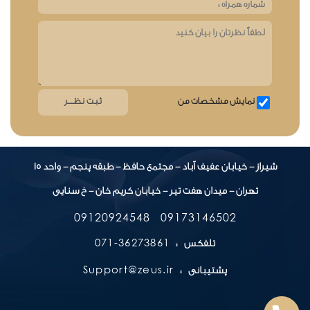
نمایش مشخصات من
شیراز - خیابان عفیف آباد - مجتمع حافظ - طبقه پنجم - واحد 15
تهران - میدان هفت تیر - خیابان کریم خان - خ سنایی
09120924548
09173146502
36273861-071
تلفکس :
Support@zeus.ir
پشتیبانی :