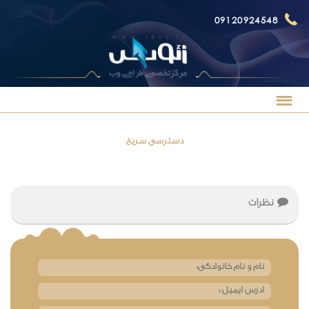
09120924548
دسترسی سریع
نظرات