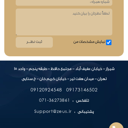
نمایش مشخصات من
شیراز - خیابان عفیف آباد - مجتمع حافظ - طبقه پنجم - واحد 15
تهران - میدان هفت تیر - خیابان کریم خان - خ سنایی
09120924548
09173146502
36273861-071
تلفکس :
Support@zeus.ir
پشتیبانی :