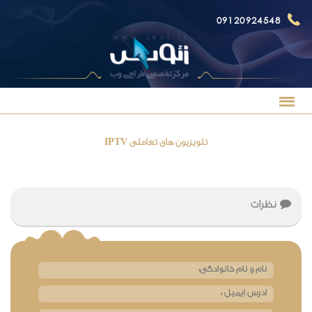
09120924548
تلویزیون های تعاملی IPTV
نظرات