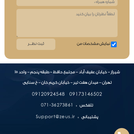
نمایش مشخصات من
شیراز - خیابان عفیف آباد - مجتمع حافظ - طبقه پنجم - واحد 15
تهران - میدان هفت تیر - خیابان کریم خان - خ سنایی
09120924548
09173146502
36273861-071
تلفکس :
Support@zeus.ir
پشتیبانی :