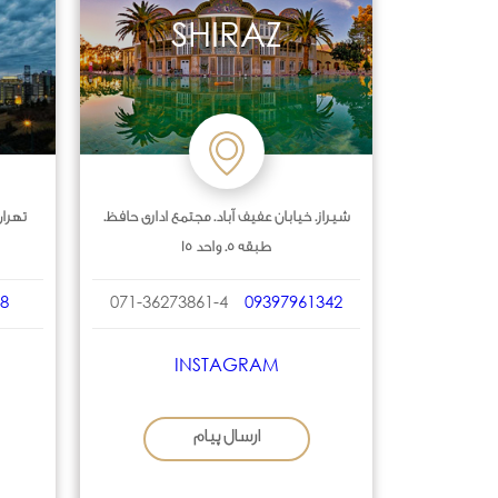
SHIRAZ
شیراز. خیابان عفیف آباد. مجتمع اداری حافظ.
تهران
طبقه 5. واحد 15
8
071-36273861-4
09397961342
INSTAGRAM
ارسال پیام