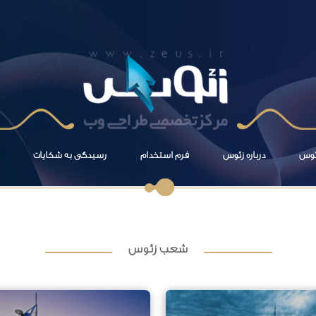
زئوس
درباره زئوس
فرم استخدام
رسیدگی به شکایات
شعب زئوس