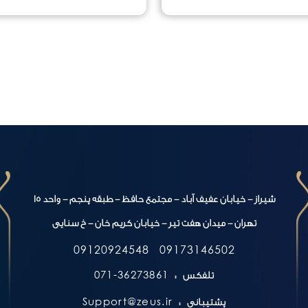
شیراز - خیابان عفیف آباد - مجتمع حافظ - طبقه پنجم - واحد 15
تهران - میدان هفت تیر - خیابان کریم خان - خ سنایی
09120924548
09173146502
36273861-071
تلفکس :
Support@zeus.ir
پشتیبانی :