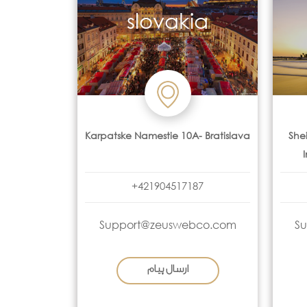
slovakia
Karpatske Namestie 10A- Bratislava
She
+421904517187
Support@zeuswebco.com
S
ارسال پیام