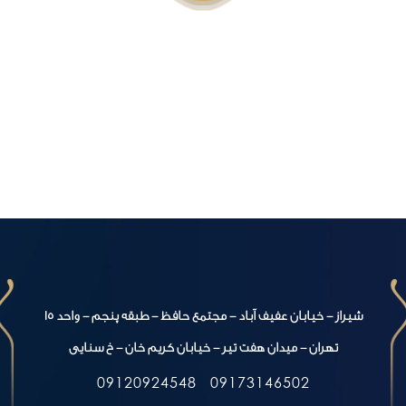
شیراز - خیابان عفیف آباد - مجتمع حافظ - طبقه پنجم - واحد 15
تهران - میدان هفت تیر - خیابان کریم خان - خ سنایی
09120924548
09173146502