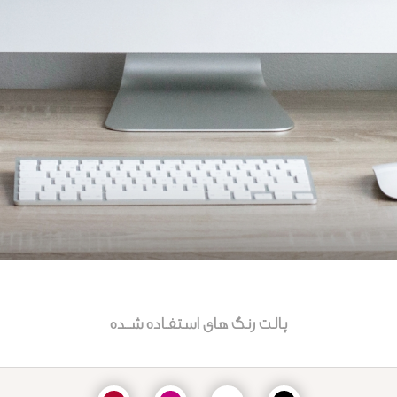
پالت رنگ های استفـاده شــده