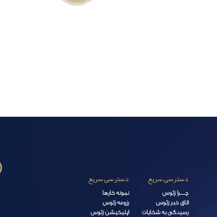
دسترسی سریع
دسترسی سریع
چـــــرا زئوس
نمونه کارها
اتاق خبر زئوس
رزومه زئوس
رسیدگی به شکایات
اپلیکیشن زئوس