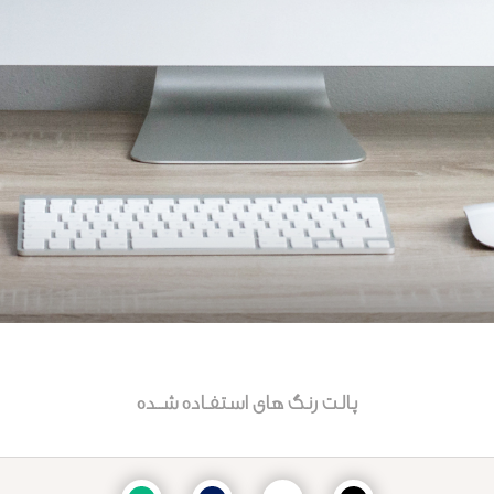
پالت رنگ های استفـاده شــده