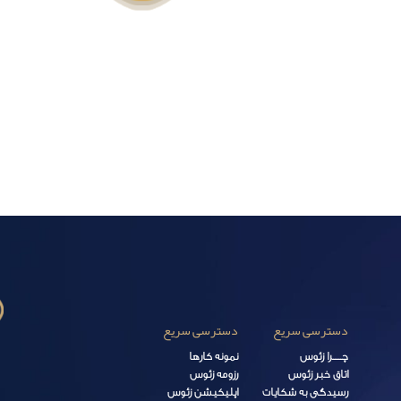
دسترسی سریع
دسترسی سریع
چـــــرا زئوس
نمونه کارها
اتاق خبر زئوس
رزومه زئوس
رسیدگی به شکایات
اپلیکیشن زئوس