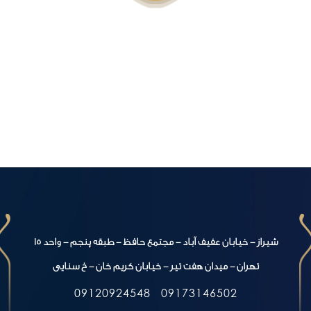
شیراز - خیابان عفیف آباد - مجتمع حافظ - طبقه پنجم - واحد 15
تهران - میدان هفت تیر - خیابان کریم خان - خ سنایی
09120924548
09173146502