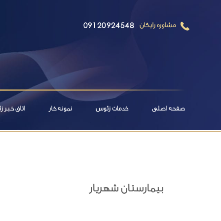
09120924548
مشاوره رایگان
صفحه اصلی
خدمات زئوس
نمونه کار
اتاق خبر 
بیمارستان شهریار