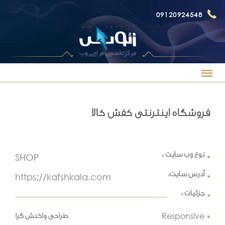
09120924548
فروشگاه اینترنتی کفش کالا
نوع وب سایت :
SHOP
آدرس سایت:
https://kafshkala.com
جزئیات :
Responsive
طراحی واکنش گرا