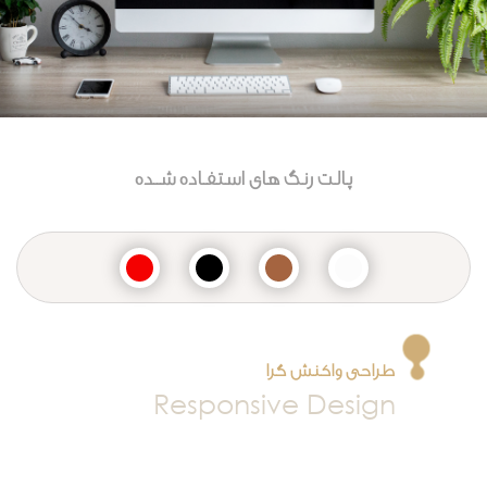
پالت رنگ های استفـاده شــده
طراحی واکنش گرا
Responsive Design