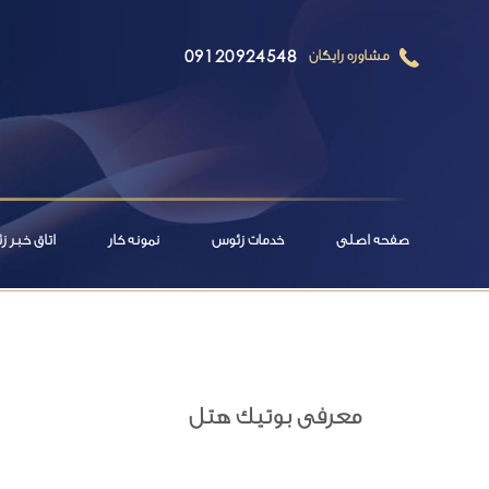
09120924548
مشاوره رایگان
صفحه اصلی
خدمات زئوس
نمونه کار
اتاق خبر 
معرفی بوتیک هتل