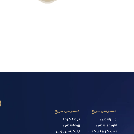
دسترسی سریع
دسترسی سریع
چـــــرا زئوس
نمونه کارها
اتاق خبر زئوس
رزومه زئوس
رسیدگی به شکایات
اپلیکیشن زئوس