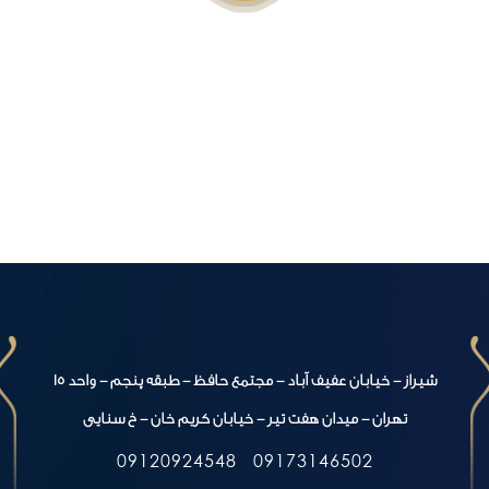
شیراز - خیابان عفیف آباد - مجتمع حافظ - طبقه پنجم - واحد 15
تهران - میدان هفت تیر - خیابان کریم خان - خ سنایی
09120924548
09173146502