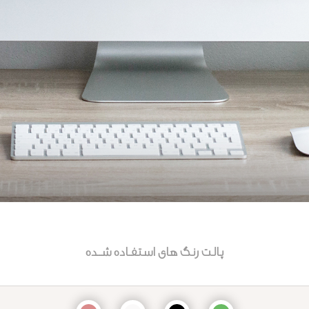
پالت رنگ های استفـاده شــده