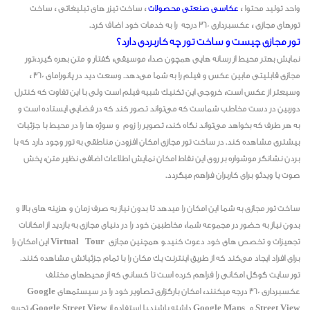
واحد تولید محتوا ،
عکاسی صنعتی محصولات
، ساخت تیزر های تبلیغاتی ، ساخت
تورهای مجازی ، عکسبرداری 360 درجه را به خدمات خود اضاف کرد.
تور مجازی چیست و ساخت تور چه کاربردی دارد؟
نمایش بهتر محیط از رسانه هایی همچون صدا، موسیقی، گفتار و متن بهره گیرد،تور
مجازی قابلیتی مابین عکس و فیلم را به شما می‌دهد. وسعت دید در پانورامای ۳۶۰ ،
وسیعتر از عکس است، خروجی این تکنیک شبیه فیلم است ولی با این تفاوت که کنترل
دوربین در دست مخاطب شماست که می‌تواند تصور کند که در فضایی ایستاده است و
به هر طرف که بخواهد می‌تواند نگاه کند، تصویر را زوم و سوژه ها را در محیط با جزئیات
بیشتری مشاهده کند. در ساخت تور مجازی امکان افزودن مناطقی به تور وجود دارد که با
بردن نشانگر موشواره بر روی این نقاط امکان نمایش اطلاعات اضافی نظیر متن، پخش
صوت یا ویدئو برای کاربران فراهم میگردد.
ساخت تور مجازی به شما این امکان را میدهد تا بدون نیاز به صرف زمان و هزینه های بالا و
بدون نیاز به حضور در مجموعه شما، مخاطبین خود را در دنیای مجازی به بازدید از امکانات
تجهیزات و تخصص های خود دعوت کنید.و همچنین مجازی Virtual Tour این امکان را
برای افراد ایجاد می‌کند که از طریق اینترنت یک مکان را با تمام جزئیاتش مشاهده کنند.
تور سایت گوگل امکانی را فراهم کرده است تا کسانی که از محیطهای مختلف
عکسبرداری 360 درجه میکنند، امکان بارگزاری تصاویر خود را در سیستمهای Google
Street View و Google Maps داشته باشند.با استفاده از Google Street View، تجربه