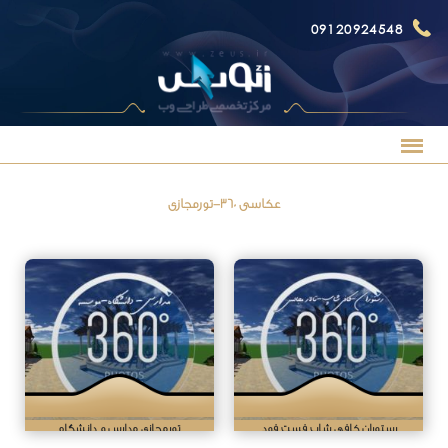
09120924548
عکاسی 360-تورمجازی
رستوران کافی شاپ فست فود
تورمجازی مدارس و دانشگاه