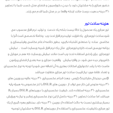
حضور مجازی را به مشتریان خود با دیدن دکوراسیون و فضای محل کسب شما با تصاویر
360 درجه بدهید، درست مانند اینکه واقعا در در محل شما قدم می زنند.
هزینه ساخت تور
تور مجازی یک محصول یا کالا نیست بلکه یک خدمت و تولید نرم افزار محسوب می
شودساخت تورمجازی یک فرایند تولیدنرم افزار تحت وب وکاملا تخصصی است آنرا با
عکاسی ساده یا صنعتی اشتباه نگیرید .بطور خلاصه ادغام عکاسی وفیلمسازی و
برنامه نویسی است، کارکردتورمجازی مثل یک نرم افزار شبیه وبسایت است . نمایش
تورمجازی برای راحتی استفاده تحت وب است مانند نمایش وبسایت که هم در موبایل و
کامپیوتر دیده می شود در واقع نمایش واقعیت مجازی و سه بعدی از فضای پیرامون
ماست که با رشد تکنولوژی امکانات بهتری به آن اضافه می شودیا توجه به نوع عکسبردای
و تعداد نقاط مورد نیاز قیمت ساخت تور مجازی متفاوت میباشد
اژانس دیجیتال مارکتینگ زئوس جهت انجام عکسبرداری 360 درجه علاوه بردوربین های
360 درجه مخوص این کار می تواند از دوربین های DSLR با لنز مخصوص به همراه پایه
عکسبرداری 360 درجه استفاده کند. کیفیت عکسبرداری با دوربینهای DSLR بسیار بالا
میباشد اما ساخت تصاویر 360 درجه حاصل از این نوع عکسبرداری زمانبر و نیاز به ویرایش
بسیار بیشتری نسبت به حالت استفاده از دوربین 360 درجه دارد. بمنظور بهره گیری از یک
تور مجازی باکیفیت، عکسبرداری با استفاده از دوربینهای DSLR به مشتریان توصیه