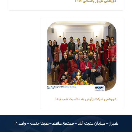
دورهمی نوروز باستانی1401
دورهمی شرکت زئوس به مناسبت شب یلدا
شیراز - خیابان عفیف آباد - مجتمع حافظ - طبقه پنجم - واحد 15