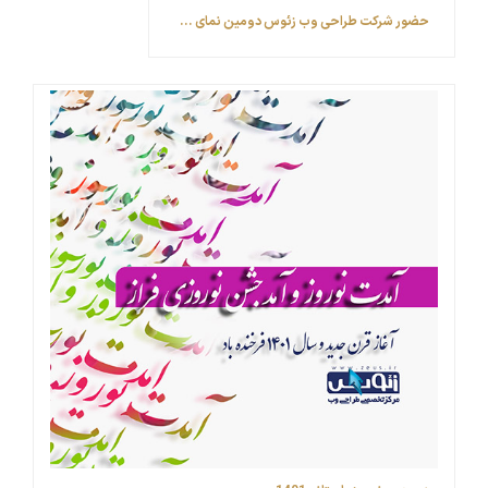
حضور شرکت طراحی وب زئوس ‎دومین نمای ...