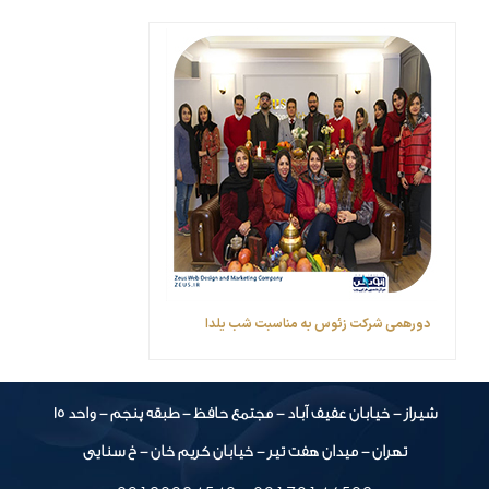
دورهمی شرکت زئوس به مناسبت شب یلدا
شیراز - خیابان عفیف آباد - مجتمع حافظ - طبقه پنجم - واحد 15
تهران - میدان هفت تیر - خیابان کریم خان - خ سنایی