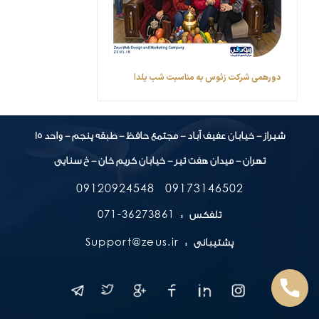
دورهمی شرکت زئوس به مناسبت شب یلدا
شیراز - خیابان عفیف آباد - مجتمع حافظ - طبقه پنجم - واحد 15
تهران - میدان هفت تیر - خیابان کریم خان - خ سنایی
09120924548
09173146502
36273861-071
تلفکس :
Support@zeus.ir
پشتیبانی :