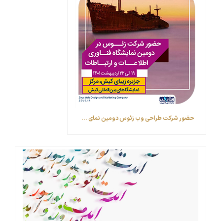
حضور شرکت طراحی وب زئوس ‎دومین نمای ...