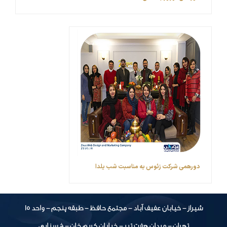
دورهمی شرکت زئوس به مناسبت شب یلدا
شیراز - خیابان عفیف آباد - مجتمع حافظ - طبقه پنجم - واحد 15