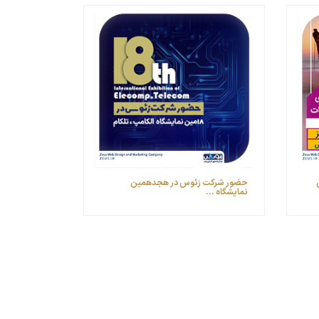
مین
حضور شرکت زئوس در هجدهمین
نمایشگاه ...