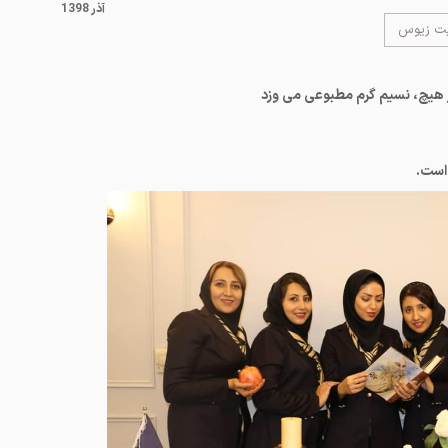
1398 آذر
یت زیوس
ز هیچ، نسیم گرم مطبوعی می وزد
است.