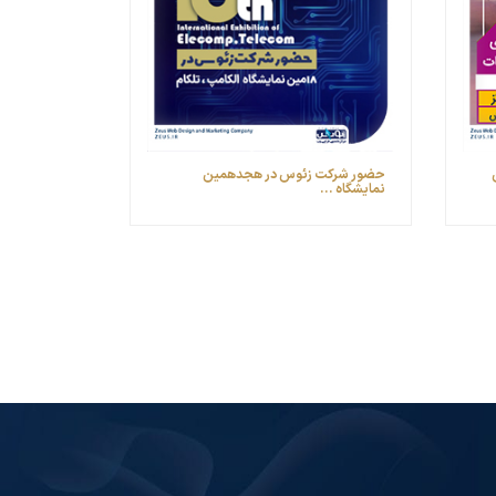
مین
حضور شرکت زئوس در هجدهمین
نمایشگاه ...