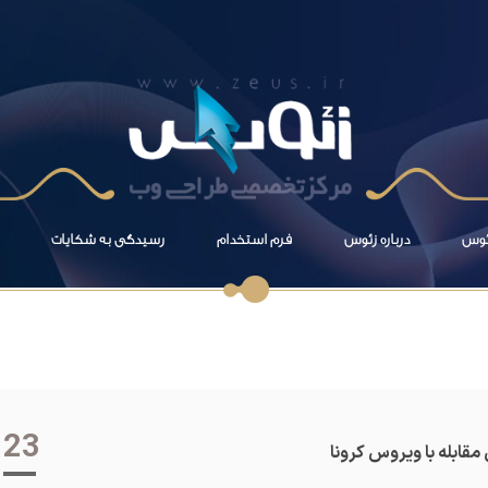
زئوس
درباره زئوس
فرم استخدام
رسیدگی به شکایات
23
ابله با ویروس کرونا