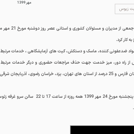
1399 مهر
یت زیوس
اولین نمایشگاه تخصصی مقابله با ویروس کرونا با حضور جمعی از مدیران و مسئولان کشوری و استانی ع
زشکی، مواد ضدعفونی کننده، ماسک و دستکش، کیت های آزمایشگاهی ، خدمات مرتبط ب
موزش از راه دور، میز خدمت جهت حذف مراجعات حضوری و دیگر خدمات مرتبط ب
پیشگیری و مقابله با ویروس کرونا که 75درصد آن ها از استان فارس و 25 درصد از استان های تهران، یزد، خراسان رضوی، آذربایجان شرق
جهت بازدید از غرفه زئوس از روز دوشنبه 21 مهرماه تا روز پنجشنبه مورخ 24 مهر 1399 همه روزه از ساعت 17 تا 22 سالن سر