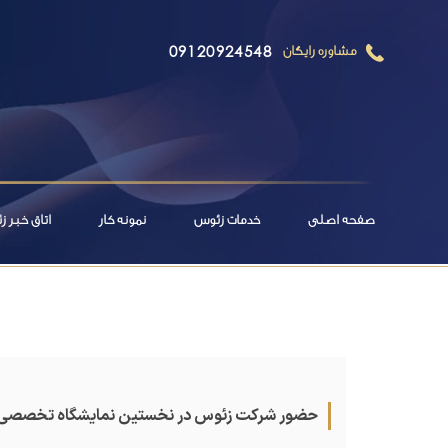
09120924548
مشاوره رایگان
صفحه اصلی
خدمات زئوس
نمونه کار
اتاق خبر 
حضور شرکت زئوس در نخستین نمایشگاه تخصصی مق