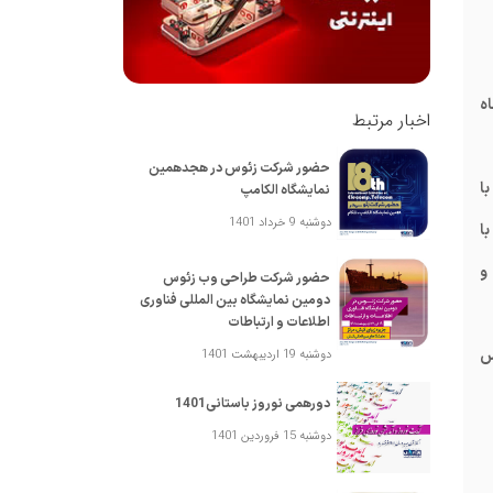
صر روز دوشنبه مورخ 21 مهر ماه
اخبار مرتبط
حضور شرکت زئوس در هجدهمین
ا
نمایشگاه الکامپ
دوشنبه 9 خرداد 1401
ا
ی و
حضور شرکت طراحی وب زئوس
‎دومین نمایشگاه بین المللی فناوری
اطلاعات و ارتباطات
و غرفه زئوس
دوشنبه 19 اردیبهشت 1401
دورهمی نوروز باستانی1401
دوشنبه 15 فروردین 1401