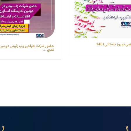
ی نوروز باستانی1401
حضور شرکت طراحی وب زئوس ‎دو
نمای ...