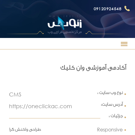
09120924548
آکادمی آموزشی وان کلیک
نوع وب سایت :
CMS
آدرس سایت:
https://oneclickac.com
جزئیات :
Responsive
طراحی واکنش گرا