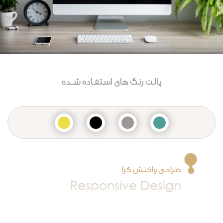
پالت رنگ های استفـاده شــده
طراحی واکنش گرا
Responsive Design