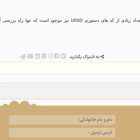
از آنجایی که USSD در تمام جهان قابل استفاده است،تعداد زیادی از کد های دستوری USSD نیز موجود است که تنها راه برر
به اشتراک بگذارید