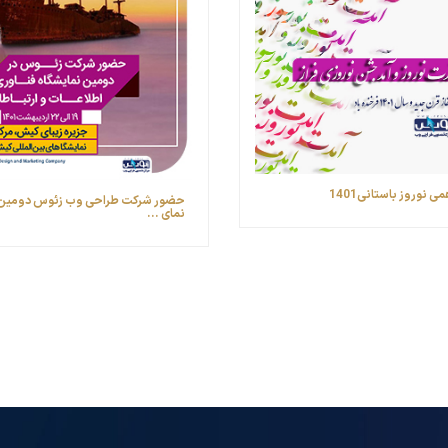
ی نوروز باستانی1401
حضور شرکت طراحی وب زئوس ‎دو
نمای ...