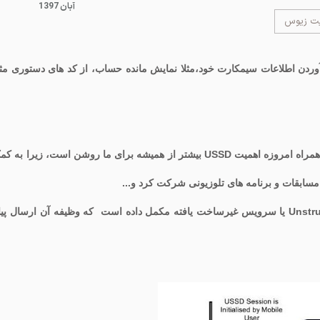
1397 آبان
یت زیوس
 آوردن اطلاعات سیمکارت خود،مثلا نمایش مانده حساب، از کد های دستوری مث
با پیشرفت تکنولوژی و استفاده روزافزون ما از تلفن های همراه امروزه اهمیت USSD بیشتر از همیشه برای ما روشن است، زیرا به
مسابقات و برنامه های تلوزیونی شرکت کرد و...
USSD مخفف Unstructured Supplementary Service Data یا سرویس غیرساخت یافته مکمل داده است که وظیفه آن ارسال پ