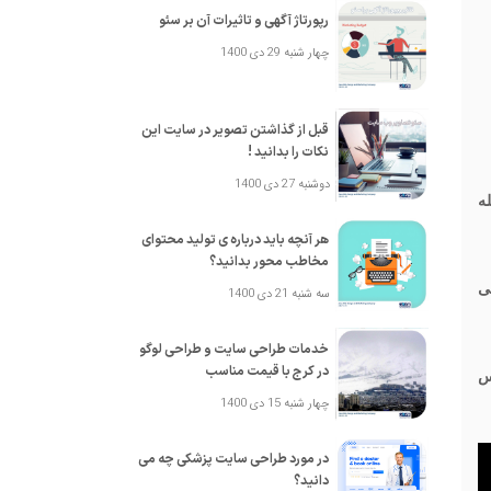
رپورتاژ آگهی و تاثیرات آن بر سئو
چهار شنبه 29 دی 1400
قبل از گذاشتن تصویر در سایت این
نکات را بدانید !
دوشنبه 27 دی 1400
یله
هر آنچه باید درباره ی تولید محتوای
مخاطب محور بدانید؟
 خاصی
سه شنبه 21 دی 1400
خدمات طراحی سایت و طراحی لوگو
در کرج با قیمت مناسب
بالعکس
چهار شنبه 15 دی 1400
در مورد طراحی سایت پزشکی چه می
دانید؟