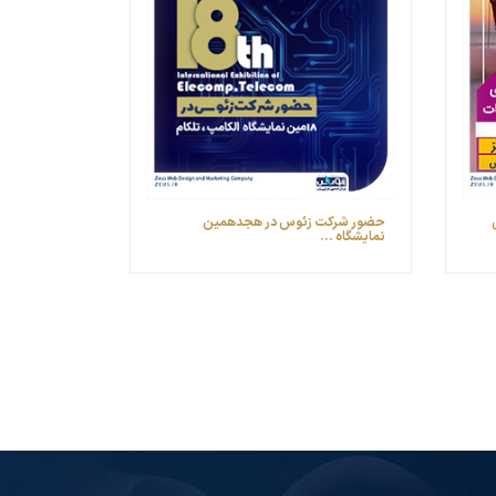
مین
حضور شرکت زئوس در هجدهمین
نمایشگاه ...