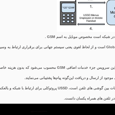
GSM مخخف Global System for Mobile communicating است و از لحاظ لغوی یعنی سیستم جهانی برای برقراری ارتباط به وس
USSD جزء قابلیت‌های ذاتی این شبکه نیست، در نتیجه این سرویس جزء خدمات اضافی GSM محسوب می‌شود که بدون هزینه
جود از ارسال و دریافت این‌گونه پیام‌ها پشتیبانی می‌نمایند.
بر خلاف سامانه پیام کوتاه که مسئول رد وبدل کردن اطلاعات بین گوشی های تلفن است، USSD پروتوکلی برای ارتباط با شبکه و 
 در تلفن های همراه یکسان دانست.