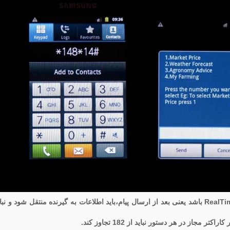
و درآخر از استاندارد های USSD این است ارتباط باید RealTime باشد یعنی بعد از ارسال پیام،باید اطلاعات به گیرنده منتقل شود و نب
از در هر دستور نباید از 182 تجاوز کند.