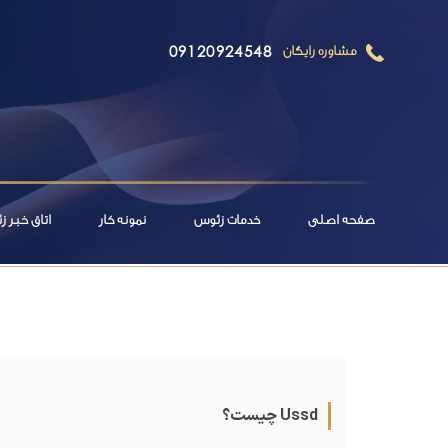
09120924548
مشاوره رایگان
صفحه اصلی
خدمات زئوس
نمونه کار
اتاق خبر 
Ussd چیست؟