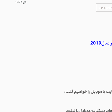
1397 دی
یت زیوس
ت با موبایل را خواهیم گفت:
های دسکتاپ-موبایل یا تبلت.