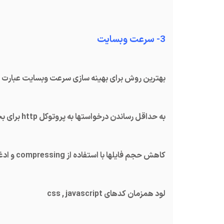
3- سرعت وبسایت
بهترین روش برای بهینه سازی سرعت وبسایت عبارت ا
به حداقل رساندن درخواستها به پروتوکل http برای بخشهای مختلف صفحه مانند Scripts، تصاویر و css.
کاهش حجم فایلها با استفاده از compressing و ادغام کردن فایلها با یکدیگر جهت کاهش درخواستها.
لود همزمان کدهای css , javascript