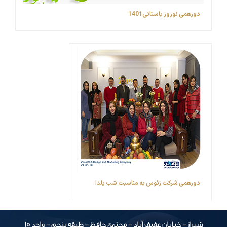
دورهمی نوروز باستانی1401
دورهمی شرکت زئوس به مناسبت شب یلدا
شیراز - خیابان عفیف آباد - مجتمع حافظ - طبقه پنجم - واحد 15