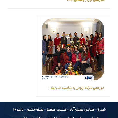
دورهمی نوروز باستانی1401
دورهمی شرکت زئوس به مناسبت شب یلدا
شیراز - خیابان عفیف آباد - مجتمع حافظ - طبقه پنجم - واحد 15