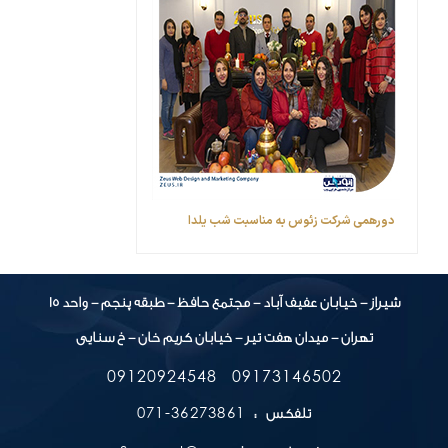
دورهمی شرکت زئوس به مناسبت شب یلدا
شیراز - خیابان عفیف آباد - مجتمع حافظ - طبقه پنجم - واحد 15
تهران - میدان هفت تیر - خیابان کریم خان - خ سنایی
09120924548
09173146502
36273861-071
تلفکس :