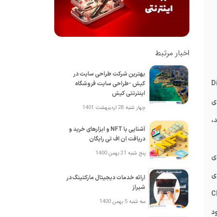
اخبار مرتبط
بهترین شرکت طراحی سایت در
Display Netw
کیش -طراحی سایت فروشگاه
اینترنتی کیش
ی
چهار شنبه 28 اردیبهشت 1401
،
آشنایی با NFT و ابزارهای خرید و
دریافت ان اف تی رایگان
پنج شنبه 21 بهمن 1400
(پرداخت به ازای
وی
ارائه خدمات دیجیتال مارکتینگ در
شیراز
ما بر اساس تجربه، بیشتر مدیران وب‌سایت‌ها به CPM
سه شنبه 5 بهمن 1400
ود