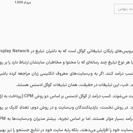
1399 مرداد
یت زیوس
گوگل ادسنس یا به انگلیسی Google AdSense، یکی از سرویس‌های رایگان تبلیغاتی گوگل است که به ناشران تبلیغ در ork
هر نوع تبلیغ چند رسانه‌ای که با محتوا و مخاطبان سایتشان ارتباط دارد را بر رو
ب درآمد کنند. اگر به وب‌سایت‌های معروف انگلیسی زبان مراجعه کرده باشید
ه‌اید. خب، این تبلیغات در حقیقت، همان تبلیغات گوگل ادسنس هستند.
تبلیغات موجود در ادسنس، توسط گوگل دسته‌بندی و مدیریت می‌شوند. کسب درآمد از گوگل ادسنس بر اساس دو روش CPM 
 صورت می‌گیرد. در روش نخست، بازدیدکنندگان وب‌سایت و در روش دوم، تعدادِ کلیک بر ر
تبلیغ مورد توجه قرار می‌گیرد. هر دو روش نیز در افزایش درآمد بسیار مؤثر هستند. ا
 وب‌سایت خود را افزایش می‌دهند، بلکه رتبه سایت خود در نتایج جستجو را نیز بهب