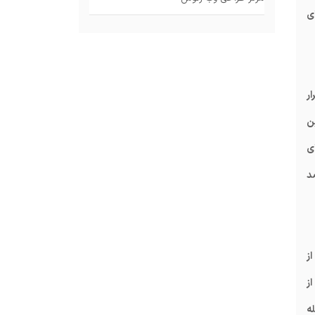
ی
ار
ن
ای
د
 بر استفاده از
ز
ه