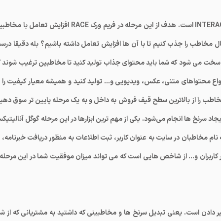
اولین حرف از کلمه ACT است که کوتاه شده ی واژه INTERACT است. هدف از این مرحله در فریم ورک RACE افزایش تعامل با
مخاطب را جذب کنیم تا با آن ها افزایش تعامل داشته باشیم؟ بله دقیقا درس
قتی سخت می شود که شما باید محتوای جذاب تولید کنید تا مخاطبین ترغیب شوند ک
انواع محتواهای متنی، عکس، ویدیویی و… تولید کنید و همیشه معیار کیفیت را د
 مخاطب را از بالاترین سطح قیف فروش به داخل و به یک مرحله پایین تر سوق دهید
 B2B این مرحله به منظور ایجاد سرنخ ها انجام می‌شود. یکی از مهم ترین ابزارها در این مرحله گوگل آنالیتی
نام مخاطبان در سایت به عنوان کاربر، ثبت اطلاعات به منظور دریافت خبرنامه، ب
 کاربران و… از شاخص هایی است که می تواند میزان موفقیت شما در این مرحله ر
ه معنای تبدیل و تغییر دادن است. یعنی تبدیل سرنخ ها و مخاطبینی که داشتید به مشتریانی که از ش