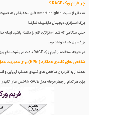
چرا فریم ورک RACE ؟
به نقل از سایت smartinsights 
بزرگ استراتژی دیجیتال مارکتینگ ندارند!
حتی هنگامی که شما استراتژی لازم را داشته باشید اینکه بد
بزرگ برای شما خواهد بود.
در نتیجه استفاده از فریم ورک RACE باعث می شود تمام بیزینس ها از مزایا و پتانسیل فضای آنلاین نهایت اسفاده را ببرند.
شاخص های کلیدی عملکرد (KPIs) برای مدیریت مدل RACE
برای هر کدام از چهار مرحله مدل RACE شاخص های کلیدی عملکرد (KPIS) مناسبی را تعریف کنید باید به برند و اهداف برند خود توجه کنید.