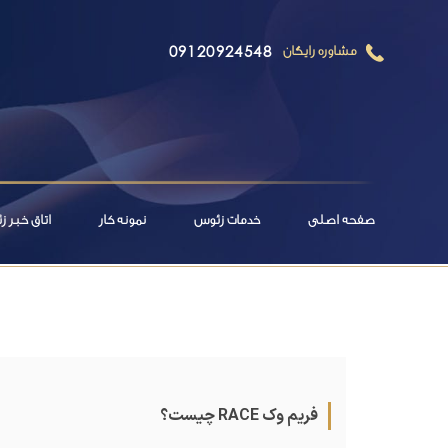
09120924548
مشاوره رایگان
صفحه اصلی
خدمات زئوس
نمونه کار
اتاق خبر 
فریم وک RACE چیست؟