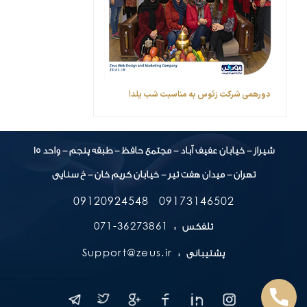
دورهمی شرکت زئوس به مناسبت شب یلدا
شیراز - خیابان عفیف آباد - مجتمع حافظ - طبقه پنجم - واحد 15
تهران - میدان هفت تیر - خیابان کریم خان - خ سنایی
09120924548
09173146502
36273861-071
تلفکس :
Support@zeus.ir
پشتیبانی :