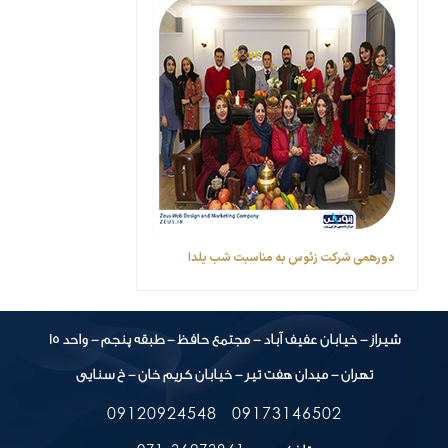
دورهمی شرکت زئوس به مناسبت شب یلدا
شیراز - خیابان عفیف آباد - مجتمع حافظ - طبقه پنجم - واحد 15
تهران - میدان هفت تیر - خیابان کریم خان - خ سنایی
09120924548
09173146502